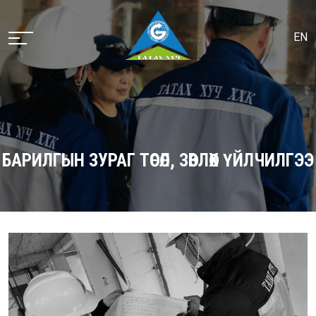
EN
БАРИЛГЫН ЗУРАГ ТӨСӨЛ, ЗӨВЛӨХ ҮЙЛЧИЛГЭЭ