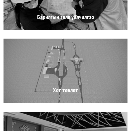
Барилгын зөвлөх үйлчилгээ
Хот төлөвлөлт