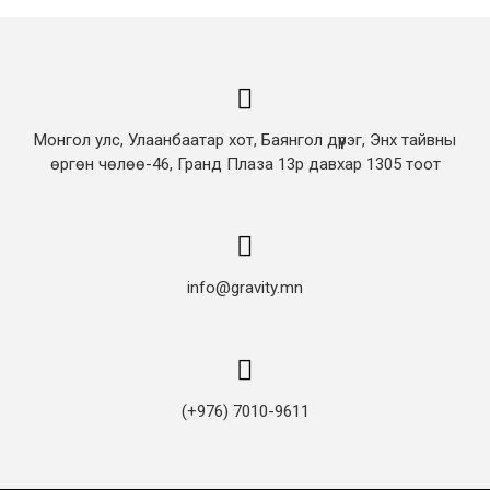
Монгол улс, Улаанбаатар хот, Баянгол дүүрэг, Энх тайвны
өргөн чөлөө-46, Гранд Плаза 13р давхар 1305 тоот
info@gravity.mn
(+976) 7010-9611