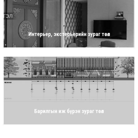
Интерьер, экстерьерийн зураг төсөл
Барилгын иж бүрэн зураг төсөл