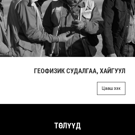
ГЕОФИЗИК СУДАЛГАА, ХАЙГУУЛ
Цааш үзэх
ТӨСЛҮҮД