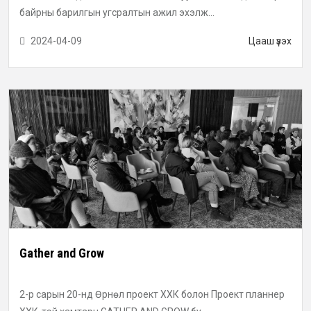
байрны барилгын угсралтын ажил эхэлж...
2024-04-09
Цааш үзэх
Gather and Grow
2-р сарын 20-нд Өрнөл проект ХХК болон Проект планнер