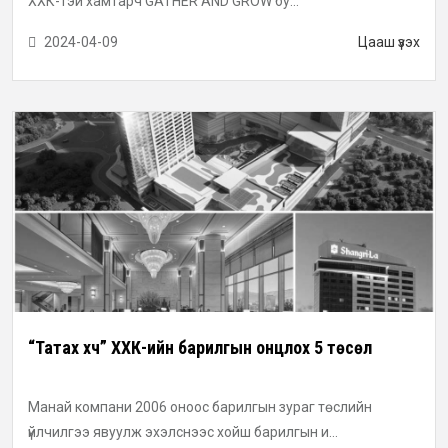
ХХК-тэй хамтарч GATHER AND GROW бу...
2024-04-09
Цааш үзэх
“Татах хүч” ХХК-ийн барилгын онцлох 5 төсөл
Манай компани 2006 оноос барилгын зураг төслийн
үйлчилгээ явуулж эхэлснээс хойш барилгын и...