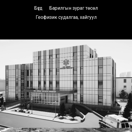
Бүгд
Барилгын зураг төсөл
Геофизик судалгаа, хайгуул