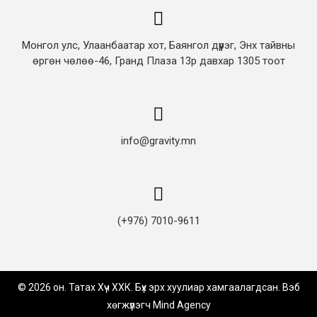
Монгол улс, Улаанбаатар хот, Баянгол дүүрэг, Энх тайвны
өргөн чөлөө-46, Гранд Плаза 13р давхар 1305 тоот
info@gravity.mn
(+976) 7010-9611
© 2026 он. Татах Хүч ХХК. Бүх эрх хуулиар хамгаалагдсан. Вэб
хөгжүүлэгч
Mind Agency