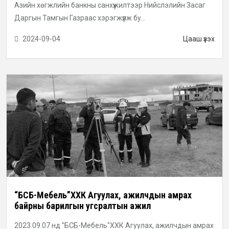
Азийн хөгжлийн банкны санхүүжилтээр Нийслэлийн Засаг
Даргын Тамгын Газраас хэрэгжүүлж бу...
2024-09-04
Цааш үзэх
“БСБ-Мебель”ХХК Агуулах, ажилчдын амрах
байрны барилгын угсралтын ажил
2023.09.07 нд "БСБ-Мебель"ХХК Агуулах, ажилчдын амрах