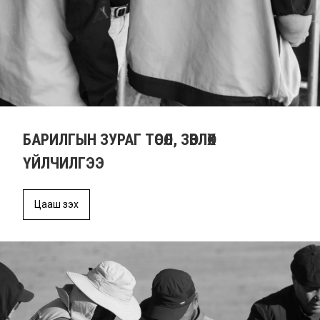
БАРИЛГЫН ЗУРАГ ТӨСӨЛ, ЗӨВЛӨХ
ҮЙЛЧИЛГЭЭ
Цааш үзэх