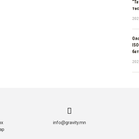
“Та
тө
202
Оло
ISO
бат
202
нх
info@gravity.mn
ар