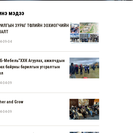
нэ мэдээ
РИЛГЫН ЗУРАГ ТӨСЛИЙН ЗОХИОГЧИЙН
НАЛТ
4-09-04
Б-Мебель”ХХК Агуулах, ажилчдын
ах байрны барилгын угсралтын
ил
4-04-09
her and Grow
4-04-09