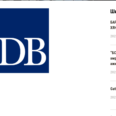
Ши
БА
ХЯ
202
“БС
амр
аж
202
Gat
202