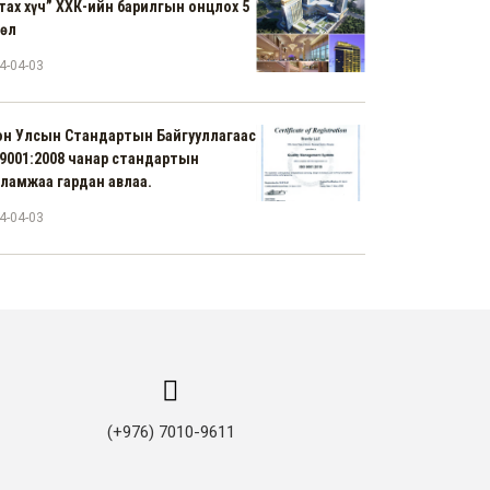
тах хүч” ХХК-ийн барилгын онцлох 5
сөл
4-04-03
н Улсын Стандартын Байгууллагаас
9001:2008 чанар стандартын
ламжаа гардан авлаа.
4-04-03
(+976) 7010-9611