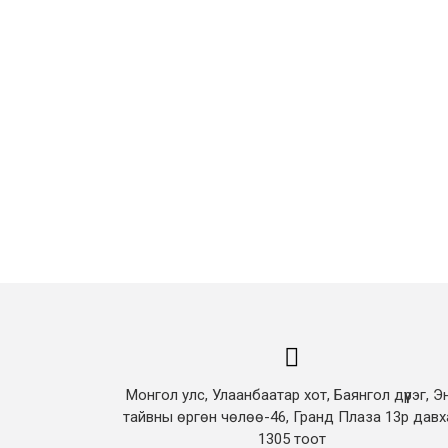
Монгол улс, Улаанбаатар хот, Баянгол дүүрэг, Э
тайвны өргөн чөлөө-46, Гранд Плаза 13р давх
1305 тоот