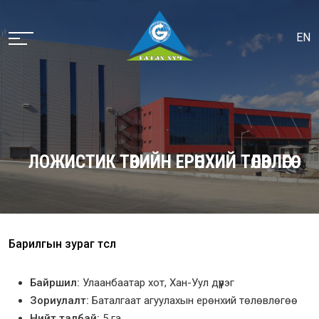
EN
ЛОЖИСТИК ТӨВИЙН ЕРӨНХИЙ ТӨЛӨВЛӨГӨӨ
Барилгын зураг төсөл
Байршил:
Улаанбаатар хот, Хан-Уул дүүрэг
Зориулалт:
Баталгаат агуулахын ерөнхий төлөвлөгөө
Нийт талбай:
5 га