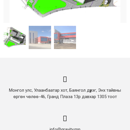
Монгол улс, Улаанбаатар хот, Баянгол дүүрэг, Энх тайвны
өргөн чөлөө-46, Гранд Плаза 13р давхар 1305 тоот
info@gravity.mn