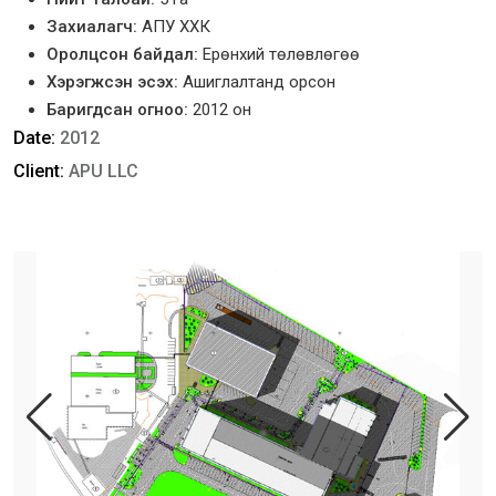
Захиалагч:
АПУ ХХК
Оролцсон байдал:
Ерөнхий төлөвлөгөө
Хэрэгжсэн эсэх:
Ашиглалтанд орсон
Баригдсан огноо:
2012 он
Date:
2012
Client:
APU LLC