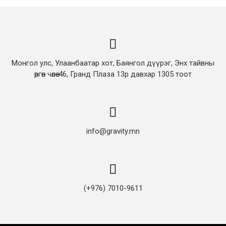
Монгол улс, Улаанбаатар хот, Баянгол дүүрэг, Энх тайвны
өргөн чөлөө-46, Гранд Плаза 13р давхар 1305 тоот
info@gravity.mn
(+976) 7010-9611