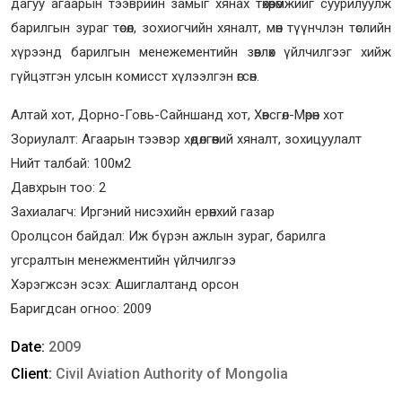
дагуу агаарын тээврийн замыг хянах төхөөрөмжийг суурилуулж
барилгын зураг төсөл, зохиогчийн хяналт, мөн түүнчлэн төслийн
хүрээнд барилгын менежементийн зөвлөх үйлчилгээг хийж
гүйцэтгэн улсын комисст хүлээлгэн өгсөн.
Алтай хот, Дорно-Говь-Сайншанд хот, Хөвсгөл-Мөрөн хот
Зориулалт: Агаарын тээвэр хөдөлгөөний хяналт, зохицуулалт
Нийт талбай: 100м2
Давхрын тоо: 2
Захиалагч: Иргэний нисэхийн ерөнхий газар
Оролцсон байдал: Иж бүрэн ажлын зураг, барилга
угсралтын менежментийн үйлчилгээ
Хэрэгжсэн эсэх: Ашиглалтанд орсон
Баригдсан огноо: 2009
Date:
2009
Client:
Civil Aviation Authority of Mongolia