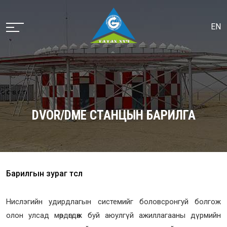
EN
DVOR/DME СТАНЦЫН БАРИЛГА
Барилгын зураг төсөл
Нислэгийн удирдлагын системийг боловсронгуй болгож
олон улсад мөрдөгдөж буй аюулгүй ажиллагааны дүрмийн