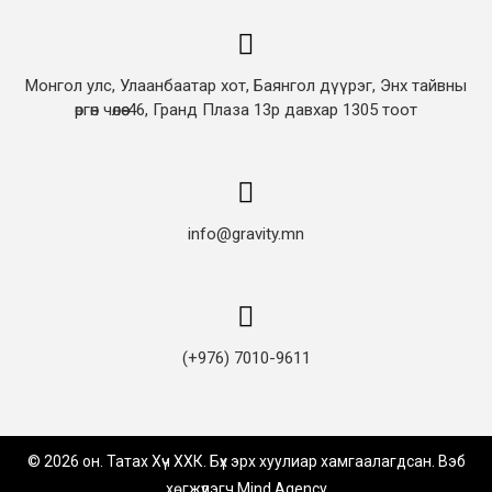
Монгол улс, Улаанбаатар хот, Баянгол дүүрэг, Энх тайвны
өргөн чөлөө-46, Гранд Плаза 13р давхар 1305 тоот
info@gravity.mn
(+976) 7010-9611
© 2026 он. Татах Хүч ХХК. Бүх эрх хуулиар хамгаалагдсан. Вэб
хөгжүүлэгч
Mind Agency