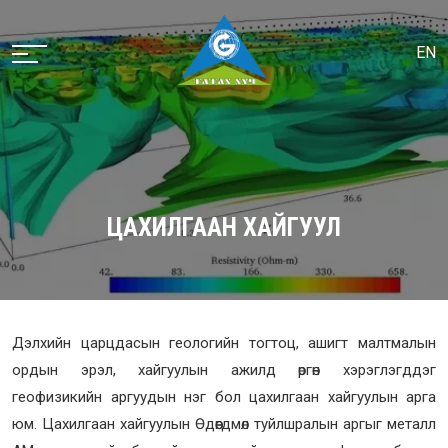
EN
ЦАХИЛГААН ХАЙГУУЛ
Дэлхийн царцдасын геологийн тогтоц, ашигт малтмалын
ордын эрэл, хайгуулын ажилд өргөн хэрэглэгддэг
геофизикийн аргуудын нэг бол цахилгаан хайгуулын арга
юм. Цахилгаан хайгуулын Өдөөгдмөл туйлшралын аргыг металл