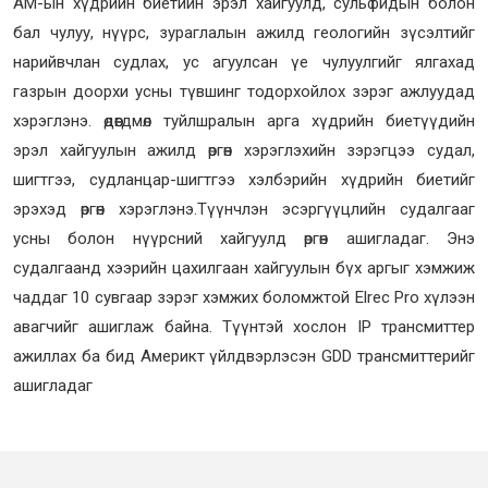
АМ-ын хүдрийн биетийн эрэл хайгуулд, сульфидын болон
бал чулуу, нүүрс, зураглалын ажилд геологийн зүсэлтийг
нарийвчлан судлах, ус агуулсан үе чулуулгийг ялгахад
газрын доорхи усны түвшинг тодорхойлох зэрэг ажлуудад
хэрэглэнэ. өдөөгдмөл туйлшралын арга хүдрийн биетүүдийн
эрэл хайгуулын ажилд өргөн хэрэглэхийн зэрэгцээ судал,
шигтгээ, судланцар-шигтгээ хэлбэрийн хүдрийн биетийг
эрэхэд өргөн хэрэглэнэ.Түүнчлэн эсэргүүцлийн судалгааг
усны болон нүүрсний хайгуулд өргөн ашигладаг. Энэ
судалгаанд хээрийн цахилгаан хайгуулын бүх аргыг хэмжиж
чаддаг 10 сувгаар зэрэг хэмжих боломжтой Elrec Pro хүлээн
авагчийг ашиглаж байна. Түүнтэй хослон IP трансмиттер
ажиллах ба бид Америкт үйлдвэрлэсэн GDD трансмиттерийг
ашигладаг