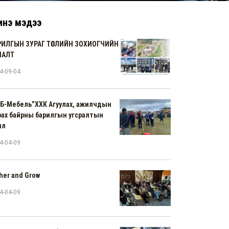
нэ мэдээ
РИЛГЫН ЗУРАГ ТӨСЛИЙН ЗОХИОГЧИЙН
НАЛТ
4-09-04
Б-Мебель”ХХК Агуулах, ажилчдын
ах байрны барилгын угсралтын
ил
4-04-09
her and Grow
4-04-09