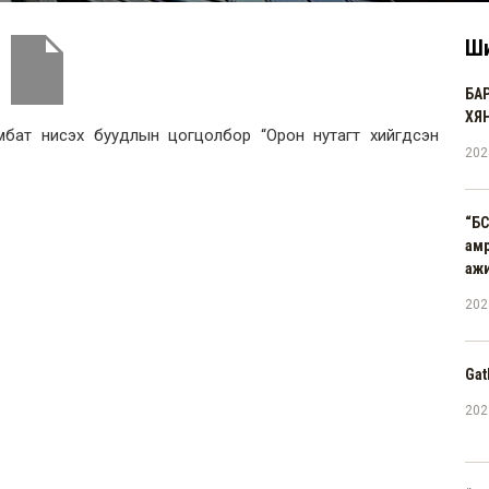
Ши
БА
ХЯ
мбат нисэх буудлын цогцолбор “Орон нутагт хийгдсэн
202
“БС
амр
аж
202
Gat
202