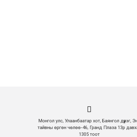
Монгол улс, Улаанбаатар хот, Баянгол дүүрэг, Э
тайвны өргөн чөлөө-46, Гранд Плаза 13р давх
1305 тоот