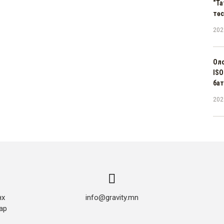
“Та
тө
202
Оло
ISO
бат
202
нх
info@gravity.mn
ар