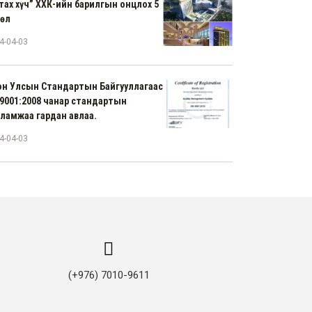
тах хүч” ХХК-ийн барилгын онцлох 5
сөл
4-04-03
н Улсын Стандартын Байгууллагаас
9001:2008 чанар стандартын
ламжаа гардан авлаа.
4-04-03
(+976) 7010-9611