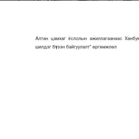
Алтан цамхаг ёслолын ажиллагаанаас Ханбу
шилдэг бүтээн байгуулалт” өргөмжлөл